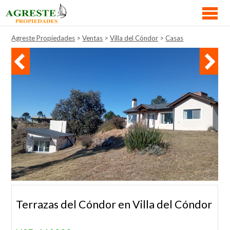
VENTAS
Agreste Propiedades
>
Ventas
>
Villa del Cóndor
>
Casas
BUSCAMOS POR VOS
ARQUITECTURA
NOVEDADES
MAPA DE PROPIEDADES
CONTACTO
Terrazas del Cóndor en Villa del Cóndor