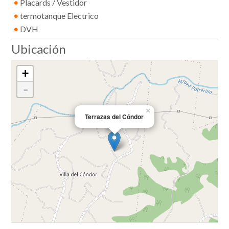
•
Placards / Vestidor
•
termotanque Electrico
•
DVH
Ubicación
+
-
×
Terrazas del Cóndor